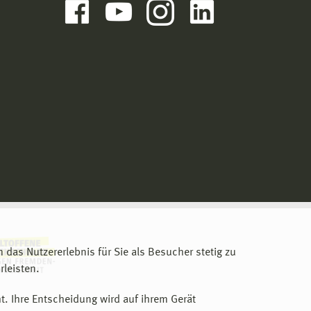
m das Nutzererlebnis für Sie als Besucher stetig zu
leisten.
t. Ihre Entscheidung wird auf ihrem Gerät