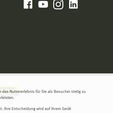
m das Nutzererlebnis für Sie als Besucher stetig zu
leisten.
t. Ihre Entscheidung wird auf ihrem Gerät