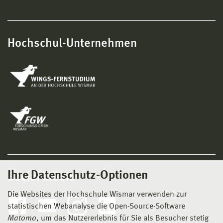
Hochschul-Unternehmen
Ihre Datenschutz-Optionen
Social Media
Die Websites der Hochschule Wismar verwenden zur
statistischen Webanalyse die Open-Source-Software
Matomo
, um das Nutzererlebnis für Sie als Besucher stetig