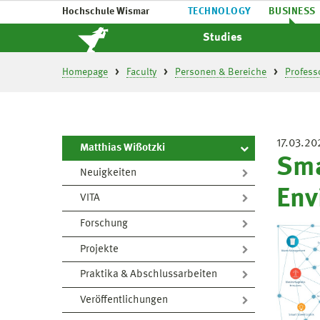
Hochschule Wismar
TECHNOLOGY
BUSINESS
Studies
Homepage
Faculty
Personen & Bereiche
Profess
17.03.20
Matthias Wißotzki
Sma
Neuigkeiten
Env
VITA
Forschung
Projekte
Praktika & Abschlussarbeiten
Veröffentlichungen