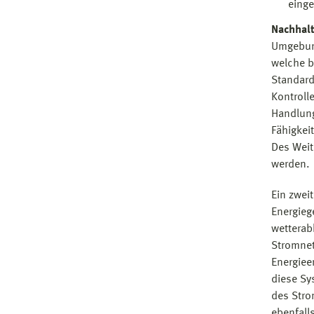
einge
Nachhalt
Umgebung
welche b
Standard
Kontroll
Handlung
Fähigkei
Des Weit
werden.
Ein zwei
Energieg
wetterab
Stromnet
Energiee
diese Sy
des Stro
ebenfall