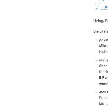
Living, 
Die Lite
phys
Mikro
techn
virtu
über 
für d
E-Pa
genut
mens
Punkt
körpe