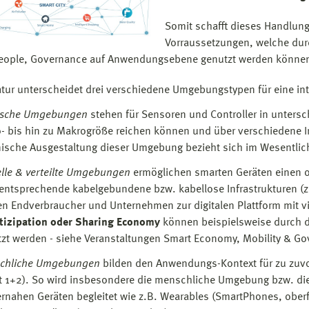
Somit schafft dieses Handlung
Vorraussetzungen, welche dur
People, Governance auf Anwendungsebene genutzt werden könne
ratur unterscheidet drei verschiedene Umgebungstypen für eine inte
ische Umgebungen
stehen für Sensoren und Controller in untersc
- bis hin zu Makrogröße reichen können und über verschiedene I
ische Ausgestaltung dieser Umgebung bezieht sich im Wesentli
elle & verteilte Umgebungen
ermöglichen smarten Geräten einen o
entsprechende kabelgebundene bzw. kabellose Infrastrukturen (z
en Endverbraucher und Unternehmen zur digitalen Plattform mit v
rtizipation oder Sharing Economy
können beispielsweise durch d
zt werden - siehe Veranstaltungen Smart Economy, Mobility & G
chliche Umgebungen
bilden den Anwendungs-Kontext für zu zuvo
 1+2). So wird insbesondere die menschliche Umgebung bzw. die
rnahen Geräten begleitet wie z.B. Wearables (SmartPhones, ober