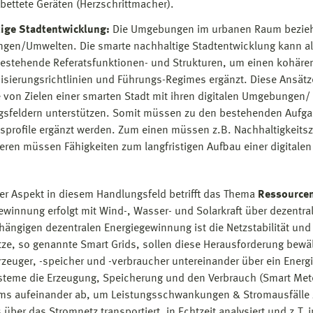
bettete Geräten (Herzschrittmacher).
ige Stadtentwicklung:
Die Umgebungen im urbanen Raum beziehe
en/Umwelten. Die smarte nachhaltige Stadtentwicklung kann a
estehende Referatsfunktionen- und Strukturen, um einen kohärent
isierungsrichtlinien und Führungs-Regimes ergänzt. Diese Ansätz
e von Zielen einer smarten Stadt mit ihren digitalen Umgebunge
sfeldern unterstützen. Somit müssen zu den bestehenden Aufga
tsprofile ergänzt werden. Zum einen müssen z.B. Nachhaltigkeitsz
eren müssen Fähigkeiten zum langfristigen Aufbau einer digitalen
ter Aspekt in diesem Handlungsfeld betrifft das Thema
Ressourcen
ewinnung erfolgt mit Wind-, Wasser- und Solarkraft über dezentra
hängigen dezentralen Energiegewinnung ist die Netzstabilität und
ze, so genannte Smart Grids, sollen diese Herausforderung bewä
rzeuger, -speicher und -verbraucher untereinander über ein En
steme die Erzeugung, Speicherung und den Verbrauch (Smart Meter
ms aufeinander ab, um Leistungsschwankungen & Stromausfälle z
s über das Stromnetz transportiert, in Echtzeit analysiert und z.T