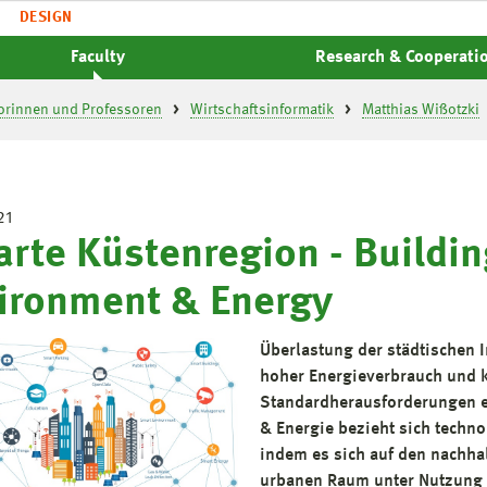
DESIGN
Faculty
Research & Cooperati
orinnen und Professoren
Wirtschaftsinformatik
Matthias Wißotzki
21
rte Küstenregion - Buildin
ironment & Energy
Überlastung der städtischen
hoher Energieverbrauch und
Standardherausforderungen e
& Energie bezieht sich techn
indem es sich auf den nachh
urbanen Raum unter Nutzung d