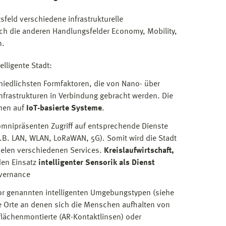
sfeld verschiedene infrastrukturelle
ch die anderen Handlungsfelder Economy, Mobility,
n.
lligente Stadt:
hiedlichsten Formfaktoren, die von Nano- über
nfrastrukturen in Verbindung gebracht werden. Die
chen auf
IoT-basierte Systeme
.
mnipräsenten Zugriff auf entsprechende Dienste
.B. LAN, WLAN, LoRaWAN, 5G). Somit wird die Stadt
ielen verschiedenen Services.
Kreislaufwirtschaft,
en Einsatz
intelligenter Sensorik als Dienst
overnance
r genannten intelligenten Umgebungstypen (siehe
 Orte an denen sich die Menschen aufhalten von
flächenmontierte (AR-Kontaktlinsen) oder