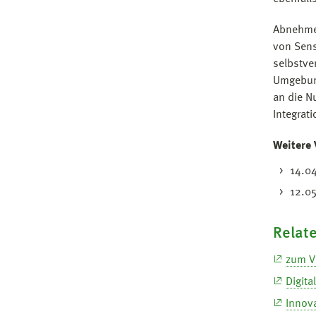
Abnehmer
von Sens
selbstve
Umgebung
an die N
Integrat
Weitere
14.04
12.05
Relate
zum V
Digit
Innov