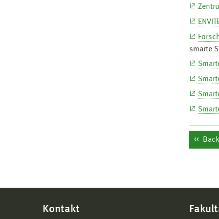
Zentru
ENVIT
Forsc
smarte S
Smarte
Smart
Smarte
Smart
Back 
Kontakt
Fakult