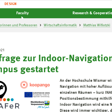
DESIGN
Faculty
Research & Cooperati
orinnen und Professoren
Wirtschaftsinformatik
Matthias Wißotzki
021
rage zur Indoor-Navigatio
pus gestartet
An der Hochschule Wismar wir
Navigation mit hoher Auflösu
einzelnen Räumen – kurz INAF
Positionsbestimmung mithilfe
Indoor Navigation wird eine 
Diese wird immer wichtiger, 