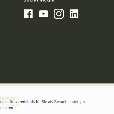
Social Media
m das Nutzererlebnis für Sie als Besucher stetig zu
leisten.