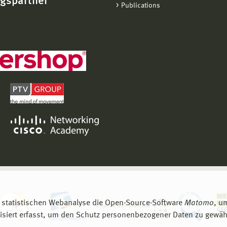
ngspartner
Publications
 statistischen Webanalyse die Open-Source-Software
Matomo
, u
siert erfasst, um den Schutz personenbezogener Daten zu gewähr