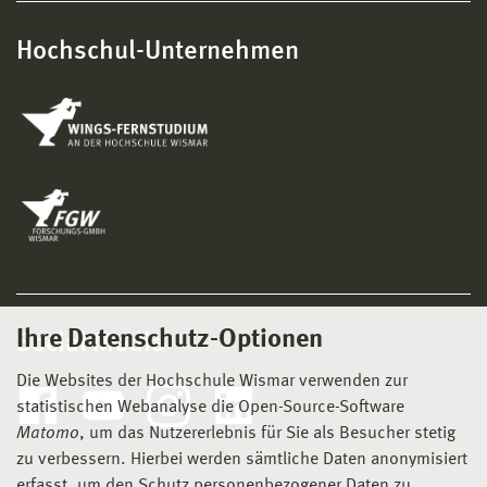
Hochschul-Unternehmen
Ihre Datenschutz-Optionen
Social Media
Die Websites der Hochschule Wismar verwenden zur
statistischen Webanalyse die Open-Source-Software
Matomo
, um das Nutzererlebnis für Sie als Besucher stetig
zu verbessern. Hierbei werden sämtliche Daten anonymisiert
erfasst, um den Schutz personenbezogener Daten zu