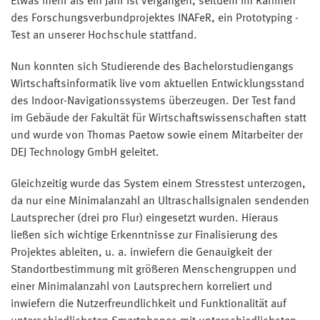
Etwas mehr als ein Jahr ist vergangen, seitdem im Rahmen
des Forschungsverbundprojektes INAFeR, ein Prototyping -
Test an unserer Hochschule stattfand.
Nun konnten sich Studierende des Bachelorstudiengangs
Wirtschaftsinformatik live vom aktuellen Entwicklungsstand
des Indoor-Navigationssystems überzeugen. Der Test fand
im Gebäude der Fakultät für Wirtschaftswissenschaften statt
und wurde von Thomas Paetow sowie einem Mitarbeiter der
DEJ Technology GmbH geleitet.
Gleichzeitig wurde das System einem Stresstest unterzogen,
da nur eine Minimalanzahl an Ultraschallsignalen sendenden
Lautsprecher (drei pro Flur) eingesetzt wurden. Hieraus
ließen sich wichtige Erkenntnisse zur Finalisierung des
Projektes ableiten, u. a. inwiefern die Genauigkeit der
Standortbestimmung mit größeren Menschengruppen und
einer Minimalanzahl von Lautsprechern korreliert und
inwiefern die Nutzerfreundlichkeit und Funktionalität auf