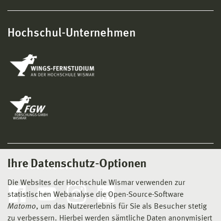
Hochschul-Unternehmen
Ihre Datenschutz-Optionen
Social Media
Die Websites der Hochschule Wismar verwenden zur
statistischen Webanalyse die Open-Source-Software
Matomo
, um das Nutzererlebnis für Sie als Besucher stetig
zu verbessern. Hierbei werden sämtliche Daten anonymisiert