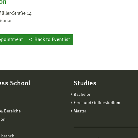
ion
Müller-Straße 14
ismar
ppointment
Back to Eventlist
ess School
Studies
Bachelor
Fern- und Onlinestudium
& Bereiche
Master
ion
 branch