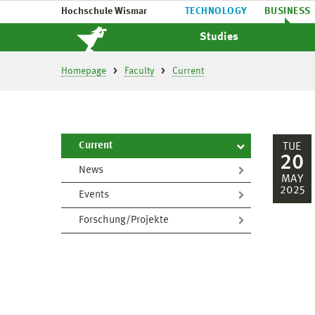
Hochschule Wismar
TECHNOLOGY
BUSINESS
Studies
Homepage
Faculty
Current
Current
TUE
20
News
MAY
2025
Events
Forschung/Projekte