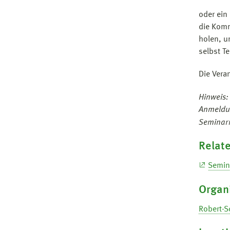
oder ein
die Komm
holen, u
selbst T
Die Veran
Hinweis:
Anmeldu
Seminarr
Relate
Semin
Organ
Robert-S