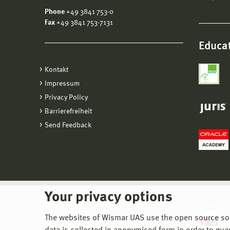
Phone
+49 3841 753-0
Fax
+49 3841 753-7131
Educat
Kontakt
Impressum
Privacy Policy
Barrierefreiheit
Send Feedback
Your privacy options
The websites of Wismar UAS use the open source softw