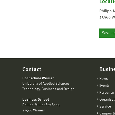
Locat
Philipp-
23966
W
Save a
Contact
Busin
Hochschule Wismar
News
University of Applied Sciences
Events
Technology, Business and Design
Personen 
Business School
Organisat
Philipp-Müller-Straße 14
Service
23966 Wismar
Campus &